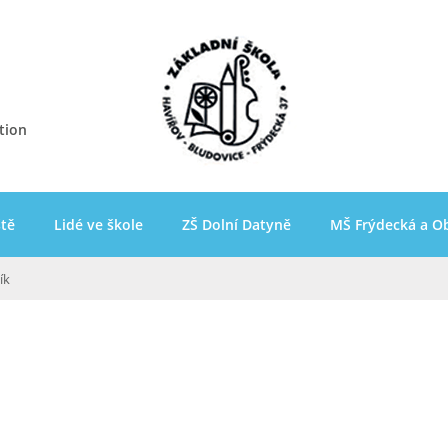
tion
ště
Lidé ve škole
ZŠ Dolní Datyně
MŠ Frýdecká a O
ík