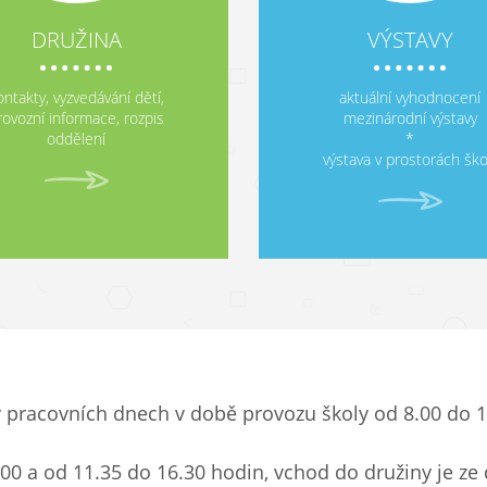
DRUŽINA
VÝSTAVY
ontakty, vyzvedávání dětí,
aktuální vyhodnocení
rovozní informace, rozpis
mezinárodní výstavy
oddělení
*
výstava v prostorách ško
v pracovních dnech v době provozu školy od 8.00 do 1
00 a od 11.35 do 16.30 hodin, vchod do družiny je ze 