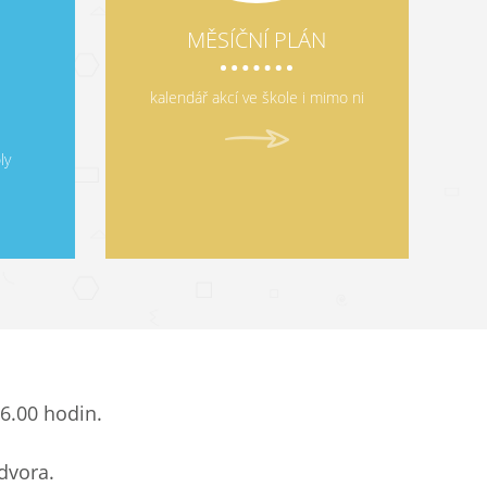
MĚSÍČNÍ PLÁN
kalendář akcí ve škole i mimo ni
ly
6.00 hodin.
dvora.