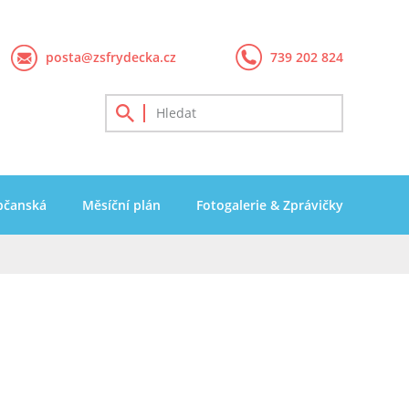
posta@zsfrydecka.cz
739 202 824
bčanská
Měsíční plán
Fotogalerie & Zprávičky