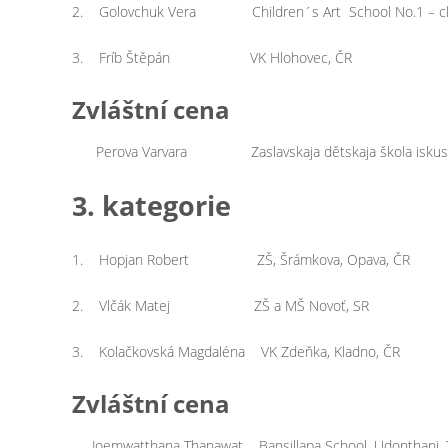
2. Golovchuk Vera Children´s Art School No.1 – club
3. Fríb Štěpán VK Hlohovec, ČR
Zvláštní cena
Perova Varvara Zaslavskaja dětskaja škola iskusstv,
3. kategorie
1. Hopjan Robert ZŠ, Šrámkova, Opava, ČR
2. Vlčák Matej ZŠ a MŠ Novoť, SR
3. Kolačkovská Magdaléna VK Zdeňka, Kladno, ČR
Zvláštní cena
Joemwatthana Thanawat Bansillapa School, Udonthani, 