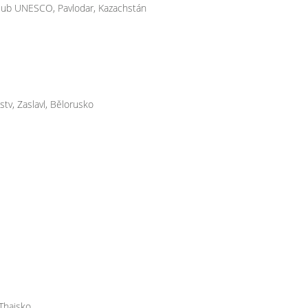
 UNESCO, Pavlodar, Kazachstán
 Zaslavl, Bělorusko
Thajsko