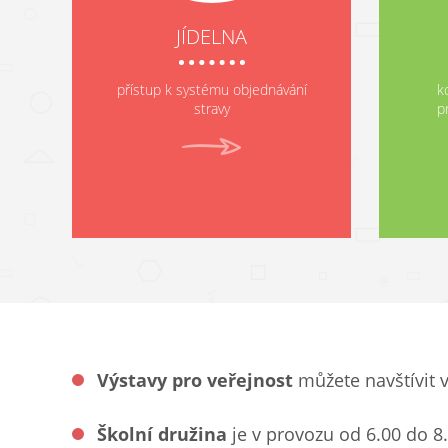
JÍDELNA
přístup k systému objednávání
k
stravy
p
Výstavy pro veřejnost
můžete navštívit 
Školní družina
je v provozu od 6.00 do 8.