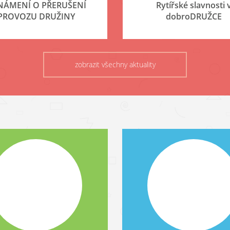
NÁMENÍ O PŘERUŠENÍ
Rytířské slavnosti 
PROVOZU DRUŽINY
dobroDRUŽCE
zobrazit všechny aktuality