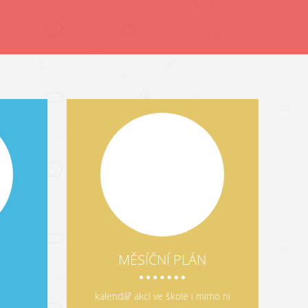
MĚSÍČNÍ PLÁN
kalendář akcí ve škole i mimo ni