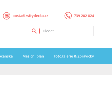
posta@zsfrydecka.cz
739 202 824
bčanská
Měsíční plán
Fotogalerie & Zprávičky