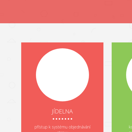
JÍDELNA
přístup k systému objednávání
k