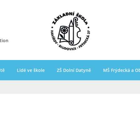
tion
ště
Lidé ve škole
ZŠ Dolní Datyně
MŠ Frýdecká a O