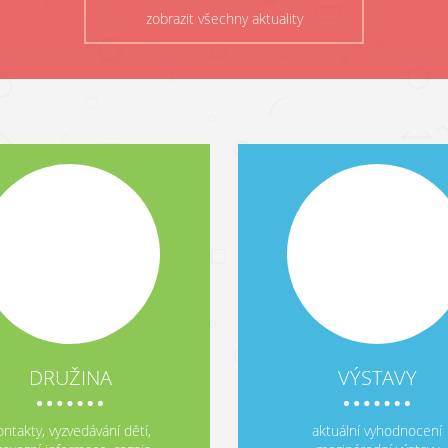
zobrazit všechny aktuality
DRUŽINA
VÝSTAVY
ontakty, vyzvedávání dětí,
aktuální vyhodnocení