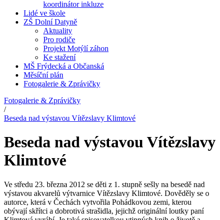
koordinátor inkluze
Lidé ve škole
ZŠ Dolní Datyně
Aktuality
Pro rodiče
Projekt Motýlí záhon
Ke stažení
MŠ Frýdecká a Občanská
Měsíční plán
Fotogalerie & Zprávičky
Fotogalerie & Zprávičky
/
Beseda nad výstavou Vítězslavy Klimtové
Beseda nad výstavou Vítězslavy
Klimtové
Ve středu 23. března 2012 se děti z 1. stupně sešly na besedě nad
výstavou akvarelů výtvarnice Vítězslavy Klimtové. Dověděly se o
autorce, která v Čechách vytvořila Pohádkovou zemi, kterou
obývají skřítci a dobrotivá strašidla, jejichž originální loutky paní
Klimtová vyrábí. Je také spisovatelkou vtipných knih o životě a