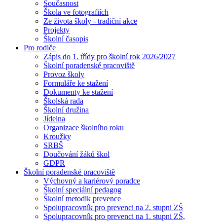
Současnost
Škola ve fotografiích
Ze života školy - tradiční akce
Projekty
Školní časopis
Pro rodiče
Zápis do 1. třídy pro školní rok 2026/2027
Školní poradenské pracoviště
Provoz školy
Formuláře ke stažení
Dokumenty ke stažení
Školská rada
Školní družina
Jídelna
Organizace školního roku
Kroužky
SRBŠ
Doučování žáků škol
GDPR
Školní poradenské pracoviště
Výchovný a kariérový poradce
Školní speciální pedagog
Školní metodik prevence
Spolupracovník pro prevenci na 2. stupni ZŠ
Spolupracovník pro prevenci na 1. stupni ZŠ,