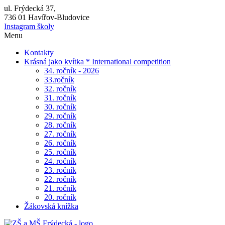
ul. Frýdecká 37,
736 01 Havířov-Bludovice
Instagram školy
Menu
Kontakty
Krásná jako kvítka * International competition
34. ročník - 2026
33.ročník
32. ročník
31. ročník
30. ročník
29. ročník
28. ročník
27. ročník
26. ročník
25. ročník
24. ročník
23. ročník
22. ročník
21. ročník
20. ročník
Žákovská knížka