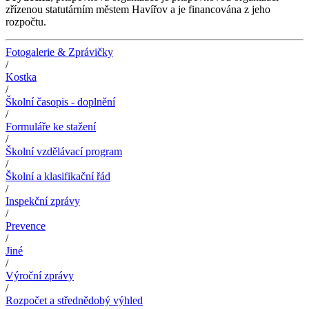
zřízenou statutárním městem Havířov a je financována z jeho
rozpočtu.
Fotogalerie & Zprávičky
/
Kostka
/
Školní časopis - doplnění
/
Formuláře ke stažení
/
Školní vzdělávací program
/
Školní a klasifikační řád
/
Inspekční zprávy
/
Prevence
/
Jiné
/
Výroční zprávy
/
Rozpočet a střednědobý výhled