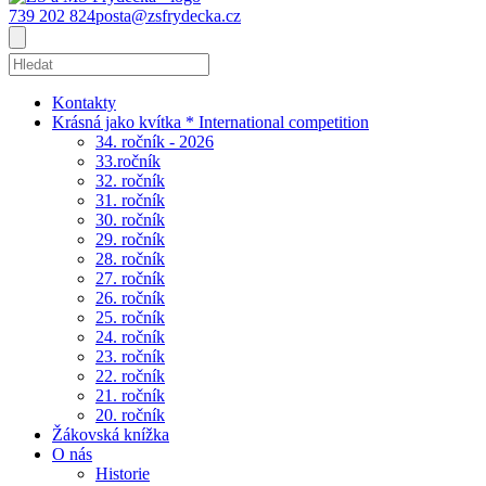
739 202 824
posta@zsfrydecka.cz
Kontakty
Krásná jako kvítka * International competition
34. ročník - 2026
33.ročník
32. ročník
31. ročník
30. ročník
29. ročník
28. ročník
27. ročník
26. ročník
25. ročník
24. ročník
23. ročník
22. ročník
21. ročník
20. ročník
Žákovská knížka
O nás
Historie