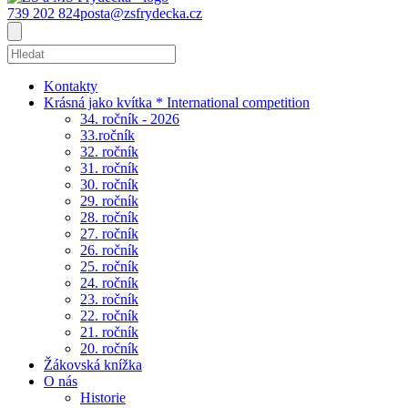
739 202 824
posta@zsfrydecka.cz
Kontakty
Krásná jako kvítka * International competition
34. ročník - 2026
33.ročník
32. ročník
31. ročník
30. ročník
29. ročník
28. ročník
27. ročník
26. ročník
25. ročník
24. ročník
23. ročník
22. ročník
21. ročník
20. ročník
Žákovská knížka
O nás
Historie