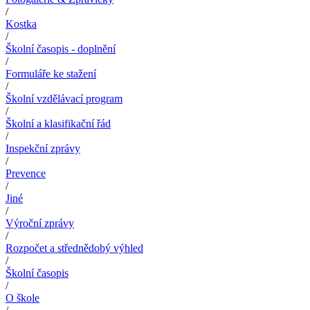
/
Kostka
/
Školní časopis - doplnění
/
Formuláře ke stažení
/
Školní vzdělávací program
/
Školní a klasifikační řád
/
Inspekční zprávy
/
Prevence
/
Jiné
/
Výroční zprávy
/
Rozpočet a střednědobý výhled
/
Školní časopis
/
O škole