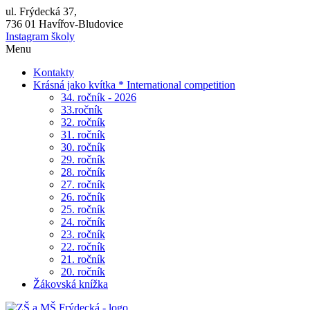
ul. Frýdecká 37,
736 01 Havířov-Bludovice
Instagram školy
Menu
Kontakty
Krásná jako kvítka * International competition
34. ročník - 2026
33.ročník
32. ročník
31. ročník
30. ročník
29. ročník
28. ročník
27. ročník
26. ročník
25. ročník
24. ročník
23. ročník
22. ročník
21. ročník
20. ročník
Žákovská knížka