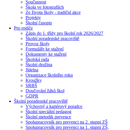
Současnost
Škola ve fotografiích
Ze života školy - tradiční akce
Projekty
Školní časopis
Pro rodiče
Zápis do 1. třídy pro školní rok 2026/2027
Školní poradenské pracoviště
Provoz školy
Formuláře ke stažení
Dokumenty ke stažení
Školská rada
Školní družina
Jídelna
Organizace školního roku
Kroužky
SRBŠ
Doučování žáků škol
GDPR
Školní poradenské pracoviště
Výchovný a kariérový poradce
Školní speciální pedagog
Školní metodik prevence
Spolupracovník pro prevenci na 2. stupni ZŠ
Spolupracovník pro prevenci na 1. stupni ZŠ,