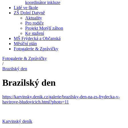
koordinátor inkluze
Lidé ve škole
ZŠ Dolní Datyně
Aktuality
Pro rodiče
Projekt Motýlí záhon
Ke stažení
MŠ Frýdecká a Občanská
Měsíční plán
Fotogalerie & Zprávičky
Fotogalerie & Zprávičky
/
Brazilský den
Brazilský den
https://karvinsky.denik.cz/galerie/brazilsky-den-na-zs-frydecka-v-
havirove-bludovicich.html?photo=11
Karvinský deník