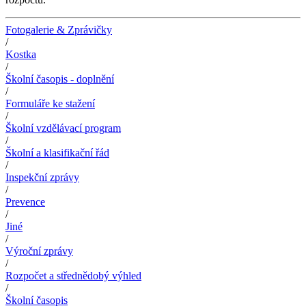
Fotogalerie & Zprávičky
/
Kostka
/
Školní časopis - doplnění
/
Formuláře ke stažení
/
Školní vzdělávací program
/
Školní a klasifikační řád
/
Inspekční zprávy
/
Prevence
/
Jiné
/
Výroční zprávy
/
Rozpočet a střednědobý výhled
/
Školní časopis