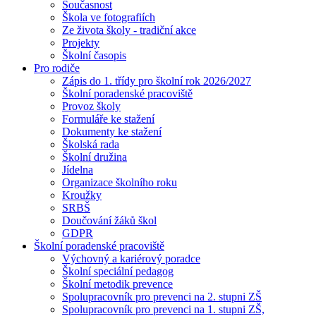
Současnost
Škola ve fotografiích
Ze života školy - tradiční akce
Projekty
Školní časopis
Pro rodiče
Zápis do 1. třídy pro školní rok 2026/2027
Školní poradenské pracoviště
Provoz školy
Formuláře ke stažení
Dokumenty ke stažení
Školská rada
Školní družina
Jídelna
Organizace školního roku
Kroužky
SRBŠ
Doučování žáků škol
GDPR
Školní poradenské pracoviště
Výchovný a kariérový poradce
Školní speciální pedagog
Školní metodik prevence
Spolupracovník pro prevenci na 2. stupni ZŠ
Spolupracovník pro prevenci na 1. stupni ZŠ,