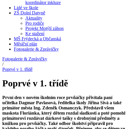
koordinátor inkluze
Lidé ve škole
ZŠ Dolní Datyně
Aktuality
Pro rodiče
Projekt Motýlí záhon
Ke stažení
MŠ Frýdecká a Občanská
Měsíční plán
Fotogalerie & Zprávičky
Fotogalerie & Zprávičky
/
Poprvé v 1. třídě
Poprvé v 1. třídě
První den v novém školním roce prvňáčky přivítala paní
učitelka Dagmar Pavlasová, ředitelka školy Jiřina Sivá a také
primátor města Ing. Zdeněk Osmanczyk. Představil všem
maskota Floriánka, který dětem rozdal sladkosti a poté pomohl
primátorovi rozdávat dárkové tašky s drobnými předměty a
knížkou pro prvňáčky. Také odbor školství připravil pro
každého nového žáčka malý dáreček. Přejeme, aby se dětem ve