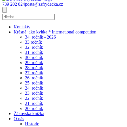
739 202 824
posta@zsfrydecka.cz
Kontakty
Krásná jako kvítka * International competition
34. ročník - 2026
33.ročník
32. ročník
31. ročník
30. ročník
29. ročník
28. ročník
27. ročník
26. ročník
25. ročník
24. ročník
23. ročník
22. ročník
21. ročník
20. ročník
Žákovská knížka
O nás
Historie