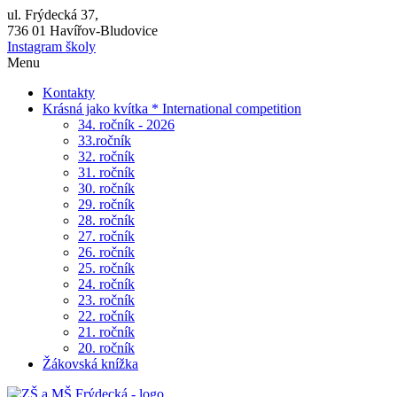
ul. Frýdecká 37,
736 01 Havířov-Bludovice
Instagram školy
Menu
Kontakty
Krásná jako kvítka * International competition
34. ročník - 2026
33.ročník
32. ročník
31. ročník
30. ročník
29. ročník
28. ročník
27. ročník
26. ročník
25. ročník
24. ročník
23. ročník
22. ročník
21. ročník
20. ročník
Žákovská knížka