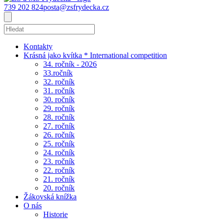
739 202 824
posta@zsfrydecka.cz
Kontakty
Krásná jako kvítka * International competition
34. ročník - 2026
33.ročník
32. ročník
31. ročník
30. ročník
29. ročník
28. ročník
27. ročník
26. ročník
25. ročník
24. ročník
23. ročník
22. ročník
21. ročník
20. ročník
Žákovská knížka
O nás
Historie