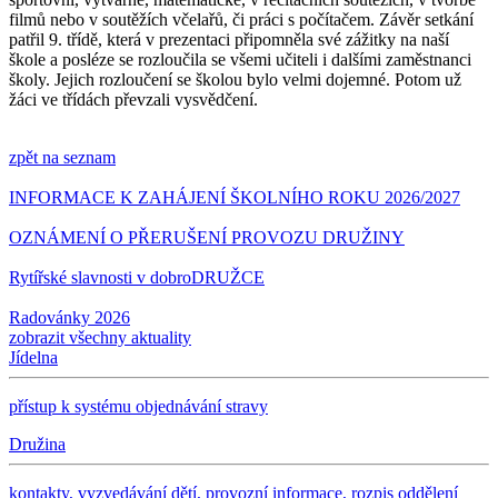
filmů nebo v soutěžích včelařů, či práci s počítačem. Závěr setkání
patřil 9. třídě, která v prezentaci připomněla své zážitky na naší
škole a posléze se rozloučila se všemi učiteli i dalšími zaměstnanci
školy. Jejich rozloučení se školou bylo velmi dojemné. Potom už
žáci ve třídách převzali vysvědčení.
zpět na seznam
INFORMACE K ZAHÁJENÍ ŠKOLNÍHO ROKU 2026/2027
OZNÁMENÍ O PŘERUŠENÍ PROVOZU DRUŽINY
Rytířské slavnosti v dobroDRUŽCE
Radovánky 2026
zobrazit všechny aktuality
Jídelna
přístup k systému objednávání stravy
Družina
kontakty, vyzvedávání dětí, provozní informace, rozpis oddělení