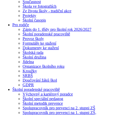
Současnost
Škola ve fotografiích
Ze života školy - tradiční akce
Projekty
Školní časopis
Pro rodiče
Zápis do 1. třídy pro školní rok 2026/2027
Školní poradenské pracoviště
Provoz školy
Formuláře ke stažení
Dokumenty ke stažení
Školská rada
Školní družina
Jídelna
Organizace školního roku
Kroužky
SRBŠ
Doučování žáků škol
GDPR
Školní poradenské pracoviště
Výchovný a kariérový poradce
Školní speciální pedagog
Školní metodik prevence
Spolupracovník pro prevenci na 2. stupni ZŠ
Spolupracovník pro prevenci na 1. stupni ZŠ,