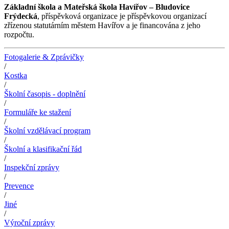
Základní škola a Mateřská škola Havířov – Bludovice
Frýdecká
, příspěvková organizace je příspěvkovou organizací
zřízenou statutárním městem Havířov a je financována z jeho
rozpočtu.
Fotogalerie & Zprávičky
/
Kostka
/
Školní časopis - doplnění
/
Formuláře ke stažení
/
Školní vzdělávací program
/
Školní a klasifikační řád
/
Inspekční zprávy
/
Prevence
/
Jiné
/
Výroční zprávy