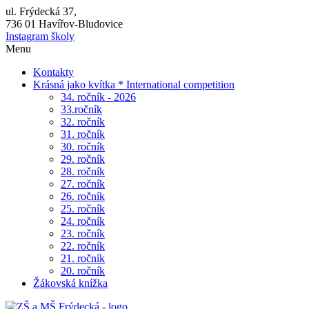
ul. Frýdecká 37,
736 01 Havířov-Bludovice
Instagram školy
Menu
Kontakty
Krásná jako kvítka * International competition
34. ročník - 2026
33.ročník
32. ročník
31. ročník
30. ročník
29. ročník
28. ročník
27. ročník
26. ročník
25. ročník
24. ročník
23. ročník
22. ročník
21. ročník
20. ročník
Žákovská knížka