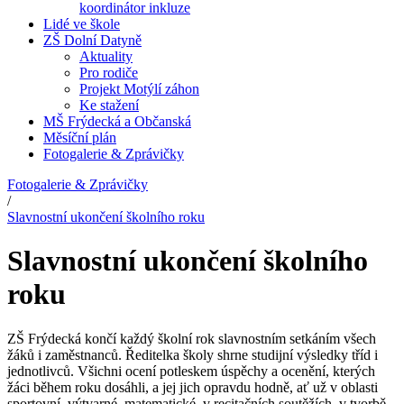
koordinátor inkluze
Lidé ve škole
ZŠ Dolní Datyně
Aktuality
Pro rodiče
Projekt Motýlí záhon
Ke stažení
MŠ Frýdecká a Občanská
Měsíční plán
Fotogalerie & Zprávičky
Fotogalerie & Zprávičky
/
Slavnostní ukončení školního roku
Slavnostní ukončení školního
roku
ZŠ Frýdecká končí každý školní rok slavnostním setkáním všech
žáků i zaměstnanců. Ředitelka školy shrne studijní výsledky tříd i
jednotlivců. Všichni ocení potleskem úspěchy a ocenění, kterých
žáci během roku dosáhli, a jej jich opravdu hodně, ať už v oblasti
sportovní, výtvarné, matematické, v recitačních soutěžích, v tvorbě