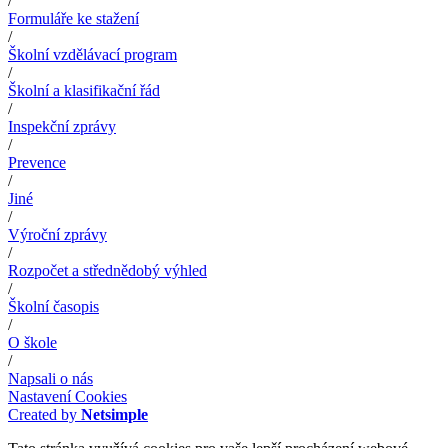
/
Formuláře ke stažení
/
Školní vzdělávací program
/
Školní a klasifikační řád
/
Inspekční zprávy
/
Prevence
/
Jiné
/
Výroční zprávy
/
Rozpočet a střednědobý výhled
/
Školní časopis
/
O škole
/
Napsali o nás
Nastavení Cookies
Created by
Netsimple