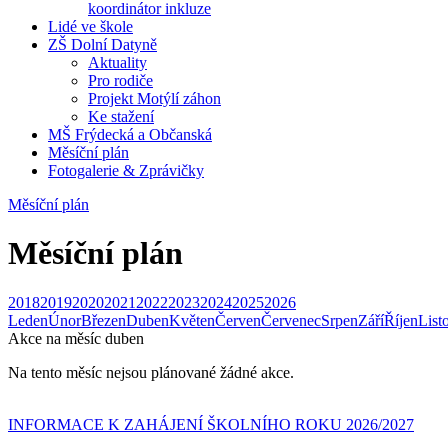
koordinátor inkluze
Lidé ve škole
ZŠ Dolní Datyně
Aktuality
Pro rodiče
Projekt Motýlí záhon
Ke stažení
MŠ Frýdecká a Občanská
Měsíční plán
Fotogalerie & Zprávičky
Měsíční plán
Měsíční plán
2018
2019
2020
2021
2022
2023
2024
2025
2026
Leden
Únor
Březen
Duben
Květen
Červen
Červenec
Srpen
Září
Říjen
List
Akce na měsíc
duben
Na tento měsíc nejsou plánované žádné akce.
INFORMACE K ZAHÁJENÍ ŠKOLNÍHO ROKU 2026/2027