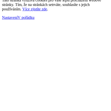
Tato stránka využívá cookies pro vaše lepší procházení webové
stránky. Tím, že na stránkách setrváte, souhlasíte s jejich
používáním.
Více zjistíte zde
.
Nastavení
V pořádku