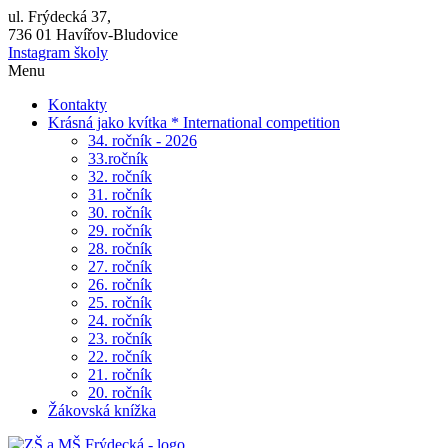
ul. Frýdecká 37,
736 01 Havířov-Bludovice
Instagram školy
Menu
Kontakty
Krásná jako kvítka * International competition
34. ročník - 2026
33.ročník
32. ročník
31. ročník
30. ročník
29. ročník
28. ročník
27. ročník
26. ročník
25. ročník
24. ročník
23. ročník
22. ročník
21. ročník
20. ročník
Žákovská knížka