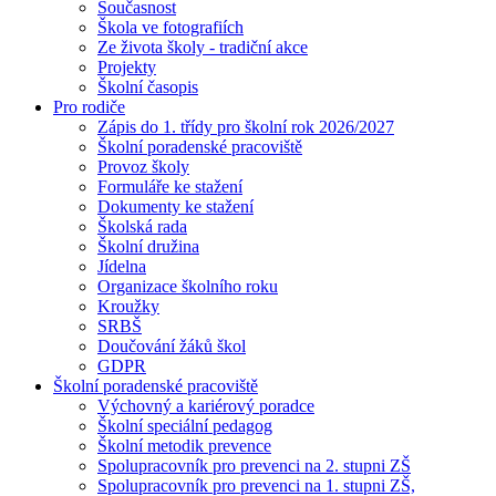
Současnost
Škola ve fotografiích
Ze života školy - tradiční akce
Projekty
Školní časopis
Pro rodiče
Zápis do 1. třídy pro školní rok 2026/2027
Školní poradenské pracoviště
Provoz školy
Formuláře ke stažení
Dokumenty ke stažení
Školská rada
Školní družina
Jídelna
Organizace školního roku
Kroužky
SRBŠ
Doučování žáků škol
GDPR
Školní poradenské pracoviště
Výchovný a kariérový poradce
Školní speciální pedagog
Školní metodik prevence
Spolupracovník pro prevenci na 2. stupni ZŠ
Spolupracovník pro prevenci na 1. stupni ZŠ,