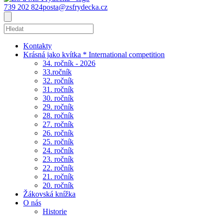
739 202 824
posta@zsfrydecka.cz
Kontakty
Krásná jako kvítka * International competition
34. ročník - 2026
33.ročník
32. ročník
31. ročník
30. ročník
29. ročník
28. ročník
27. ročník
26. ročník
25. ročník
24. ročník
23. ročník
22. ročník
21. ročník
20. ročník
Žákovská knížka
O nás
Historie